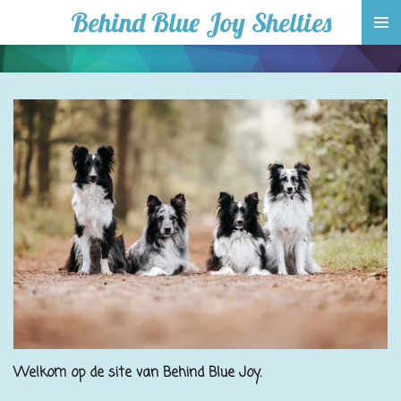
Behind Blue Joy Shelties
Ga
direct
naar
de
hoofdinhoud
Welkom op de site van Behind Blue Joy.